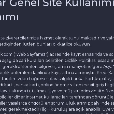
ar Genel Site Kullanım
nımı
e ziyaretçilerimize hizmet olarak sunulmaktadır ve yalnı
erdiğinden lütfen bunları dikkatlice okuyun..
rk.com ("Web Sayfamız") adresinde kayıt esnasında ve so
da aşağıda cari kuralları belirtilen Gizlilik Politikası esas
için gerekli önlemler, bilgi ve işlemin mahiyetine göre A
ik önlemleri dahilinde kayıt altına alınmıştır. Kredi Ka
 tarafımızdan bağımsız olarak ilgili banka, kart kuruluş
 kartı, banka kartı, online ödeme sistemine ait giriş bilgi
 kayıt altında tutulmaz. Üye ve müşterilerimizin site üze
ilgiler diğer internet kullanıcıları tarafından görüntül
lgiler yasalarca öngörülen sorumluluklarımız dahilinde 
mesi gerekmektedir) ilgili kuruluşlara açıklanabilir. Üye 