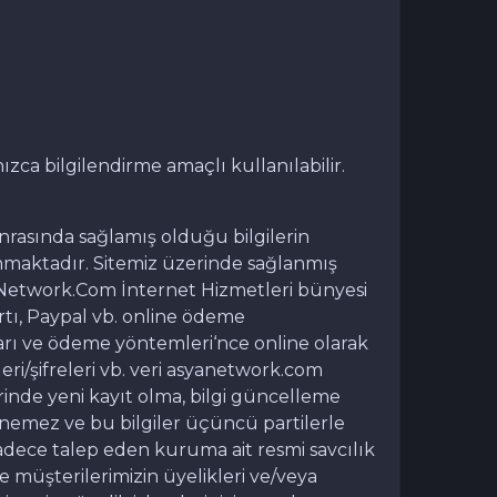
ı
zca bilgilendirme amaçlı kullanılabilir.
nrasında sağlamış olduğu bilgilerin
 alınmaktadır. Sitemiz üzerinde sağlanmış
syaNetwork.Com İnternet Hizmetleri bünyesi
rtı, Paypal vb. online ödeme
ları ve ödeme yöntemleri‘nce online olarak
leri/şifreleri vb. veri asyanetwork.com
rinde yeni kayıt olma, bilgi güncelleme
enemez ve bu bilgiler üçüncü partilerle
sadece talep eden kuruma ait resmi savcılık
ve müşterilerimizin üyelikleri ve/veya