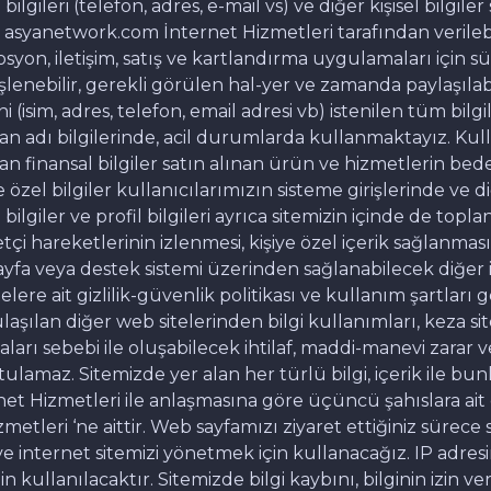
 bilgileri (telefon, adres, e-mail vs) ve diğer kişisel bilgile
asyanetwork.com İnternet Hizmetleri tarafından verileb
mosyon, iletişim, satış ve kartlandırma uygulamaları için s
şlenebilir, gerekli görülen hal-yer ve zamanda paylaşılabi
i (isim, adres, telefon, email adresi vb) istenilen tüm bilg
 alan adı bilgilerinde, acil durumlarda kullanmaktayız. Kul
lınan finansal bilgiler satın alınan ürün ve hizmetlerin be
özel bilgiler kullanıcılarımızın sisteme girişlerinde ve d
bilgiler ve profil bilgileri ayrıca sitemizin içinde de topl
retçi hareketlerinin izlenmesi, kişiye özel içerik sağlanm
fa veya destek sistemi üzerinden sağlanabilecek diğer i
elere ait gizlilik-güvenlik politikası ve kullanım şartları 
ılan diğer web sitelerinden bilgi kullanımları, keza sitele
amaları sebebi ile oluşabilecek ihtilaf, maddi-manevi zar
utulamaz. Sitemizde yer alan her türlü bilgi, içerik ile
Hizmetleri ile anlaşmasına göre üçüncü şahıslara ait ola
etleri ‘ne aittir. Web sayfamızı ziyaret ettiğiniz sürece
internet sitemizi yönetmek için kullanacağız. IP adresiniz
n kullanılacaktır. Sitemizde bilgi kaybını, bilginin izin v