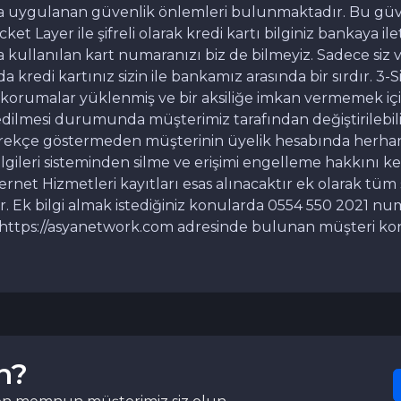
a uygulanan güvenlik önlemleri bulunmaktadır. Bu güvenl
ket Layer ile şifreli olarak kredi kartı bilginiz bankaya ile
 kullanılan kart numaranızı biz de bilmeyiz. Sadece siz 
 kredi kartınız sizin ile bankamız arasında bir sırdır. 3
son korumalar yüklenmiş ve bir aksiliğe imkan vermemek i
 edilmesi durumunda müşterimiz tarafından değiştirilebi
gerekçe göstermeden müşterinin üyelik hesabında herhan
lgileri sisteminden silme ve erişimi engelleme hakkını ke
Hizmetleri kayıtları esas alınacaktır ek olarak tüm sip
. Ek bilgi almak istediğiniz konularda 0554 550 2021 n
https://asyanetwork.com adresinde bulunan müşteri ko
n?