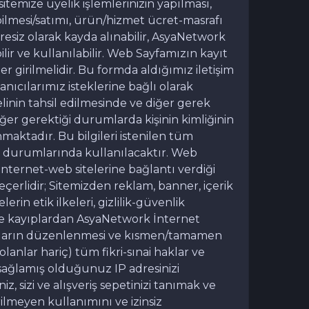
r sitemize üyelik işlemlerinizin yapılması,
ilmesi/satımı, ürün/hizmet ücret-masrafı
üresiz olarak kayda alınabilir, AsyaNetwork
lir ve kullanılabilir. Web Sayfamızın kayıt
iler girilmelidir. Bu formda aldığımız iletişim
lanıcılarımız isteklerine bağlı olarak
delinin tahsil edilmesinde ve diğer gerek
iğer gerektiği durumlarda kişinin kimliğinin
anmaktadır. Bu bilgileri istenilen tüm
ası durumlarında kullanılacaktır. Web
nternet-web sitelerine bağlantı verdiği
geçerlidir; Sitemizden reklam, banner, içerik
rin etik ilkeleri, gizlilik-güvenlik
ar ve kayıplardan AsyaNetwork İnternet
 bunların düzenlenmesi ve kısmen/tamamen
nlar hariç) tüm fikri-sınai haklar ve
 sağlamış olduğunuz IP adresinizi
, sizi ve alışveriş sepetinizi tanımak ve
erilmeyen kullanımını ve izinsiz