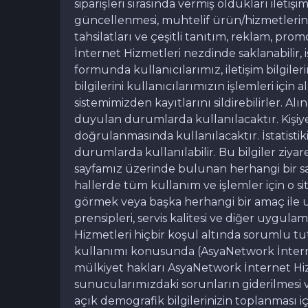
siparişleri sırasında vermiş oldukları iletişim
güncellenmesi, muhtelif ürün/hizmetlerin 
tahsilatları ve çeşitli tanıtım, reklam, pro
İnternet Hizmetleri nezdinde saklanabilir, i
formunda kullanıcılarımız, iletişim bilgilerin
bilgilerini kullanıcılarımızın işlemleri için
sistemimizden kayıtlarını sildirebilirler. A
duyulan durumlarda kullanılacaktır. Kişiye 
doğrulanmasında kullanılacaktır. İstatistiki 
durumlarda kullanılabilir. Bu bilgiler ziya
sayfamız üzerinde bulunan herhangi bir say
hallerde tüm kullanım ve işlemler için o sit
görmek veya başka herhangi bir amaç ile ulaş
prensipleri, servis kalitesi ve diğer uygul
Hizmetleri hiçbir koşul altında sorumlu t
kullanımı konusunda (AsyaNetwork İnternet 
mülkiyet hakları AsyaNetwork İnternet Hizm
sunucularımızdaki sorunların giderilmesi ve 
açık demografik bilgilerinizin toplanması içi