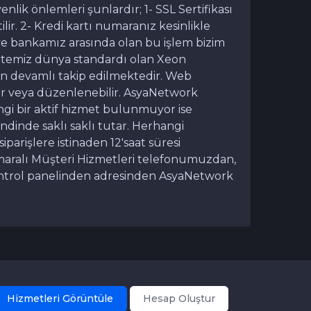
ik önlemleri şunlardır; 1- SSL Sertifikası
tilir. 2- Kredi kartı numaranız kesinlikle
ve bankamız arasında olan bu işlem bizim
-Sitemiz dünya standardı olan Xeon
çin devamlı takip edilmektedir. Web
lir veya düzenlenebilir. AsyaNetwork
gi bir aktif hizmet bulunmuyor ise
ndinde saklı saklı tutar. Herhangi
arişlere istinaden 12'saat süresi
umaralı Müşteri Hizmetleri telefonumuzdan,
ntrol panelinden adresinden AsyaNetwork
Hizmetleri Görüntüle
Hesap Oluştur